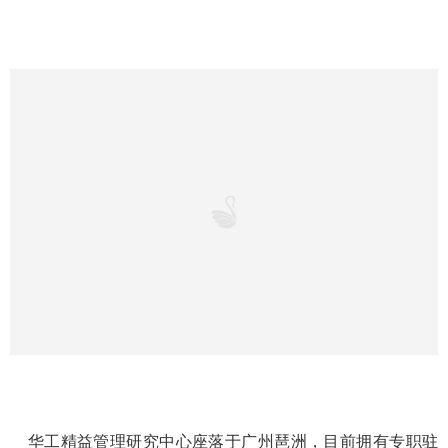
华工精益管理研究中心座落于广州琶洲，目前拥有专职驻
厂咨询师30余人，辅导过上百家制造型企业，致力于中小型
制造企业管理服务，坚持以研究、执行、创新通过训练得到
落实，坚持以驻厂方式深入企业，与企业管理人员同吃同住
共同摸爬滚打来解决企业的问题，根据企业的实际需求量身
定制管理模式，从而从服务门窗行业的咨询机构中脱颖而
出。
相信华工精益管理研究中心和广东润成创展木业有限公司
的此次携手，又是一次一起质的飞跃，一起为中国的门业做