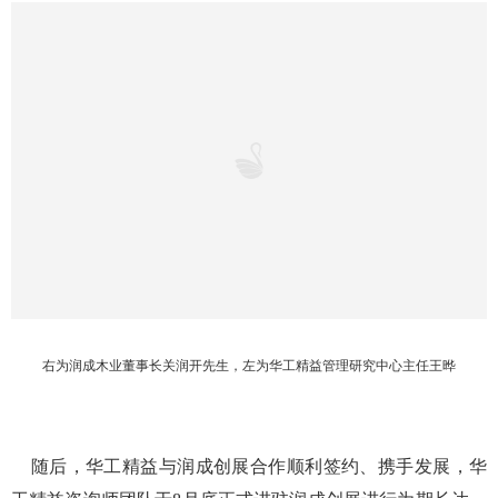
右为润成木业董事长关润开先生，左为华工精益管理研究中心主任王晔
随后，华工精益与润成创展合作顺利签约、携手发展，华
工精益咨询师团队于8月底正式进驻润成创展进行为期长达一
年的精益管理变革工作。
广东润成创展木业有限公司座落于广东省四大名山之—、
风景秀丽的西樵山脚下的"西樵科技工业园"内，毗邻广州，
交通方便，自然环境优雅。公司是一家集设计、开发和生产
于一体的专业生产室内木门等装饰配套产品的大型现代化企
业，隶属广东新润成企业集团。投资1.2亿元人民币，占地面
积达9万余平方米，大型厂房5万余平方米，在职员工1000多
人，中高级技术管理人员100多人。