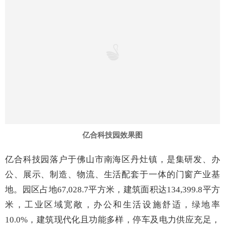
亿合科技园效果图
亿合科技园落户于佛山市南海区丹灶镇，是集研发、办
公、展示、制造、物流、生活配套于一体的门窗产业基
地。园区占地67,028.7平方米，建筑面积达134,399.8平方
米，工业区域宽敞，办公和生活设施舒适，绿地率
10.0%，建筑现代化且功能多样，停车及电力供应充足，
全面满足生产、办公和生活需求，体现高效、环保、现代
化的设计理念。
项目建成后，亿合门窗将引入国际先进的
生产工艺技术和智能制造设备，年产值可达20亿元，将提
供超1000名就业岗位，大幅提升产品质量和生产效率，为
南海区经济发展提供推动力，为中国门窗行业向高端化、
智能化的新质发展注入新活力。亿合门窗正以更加开放的
姿态与坚定的信心，肩负大企担当，大力发展新质生产
力，赋能产业升级，向着成为全球领先的中国门窗品牌迈
进。