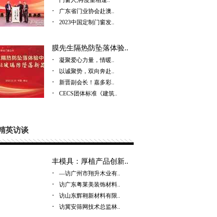
门窗人,再度重相逢..
·
广东省门业协会赴澳..
·
2023中国定制门窗发..
膜先生隔热防坠落体验..
·
凝聚爱心力量，情暖..
·
以诚聚势，双向奔赴..
·
新晋副会长！嘉多彩..
·
CECS团体标准《建筑..
精英访谈
丰模具：厚植产品创新..
·
—访广州市翔升木业有..
·
访广东粤莱美装饰材料..
·
访山东辉翱新材料有限..
·
访冀安筛网技术总监林..