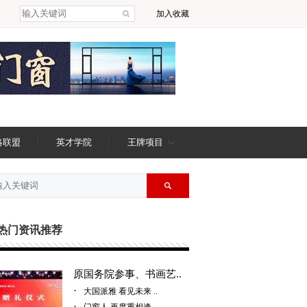
加入收藏
略联盟
英才学院
王牌项目
热门资讯推荐
原国务院参事、书画艺..
·
大国派雅 看见未来 ..
·