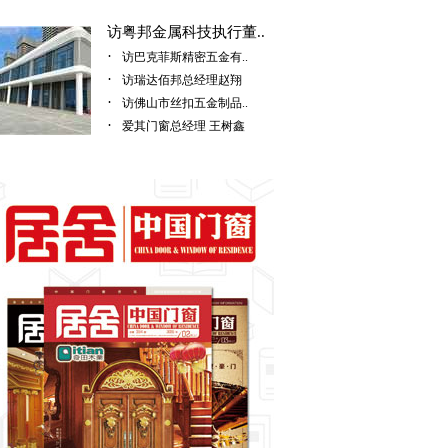
访粤邦金属科技执行董..
·
访巴克菲斯精密五金有..
·
访瑞达佰邦总经理赵翔
·
访佛山市丝扣五金制品..
·
爱其门窗总经理 王树鑫