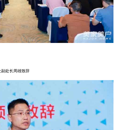
处
副处长
周雄
致辞