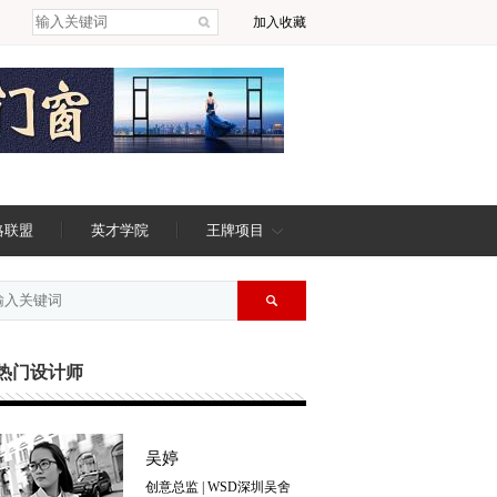
加入收藏
略联盟
英才学院
王牌项目
热门设计师
吴婷
创意总监
|
WSD深圳吴舍