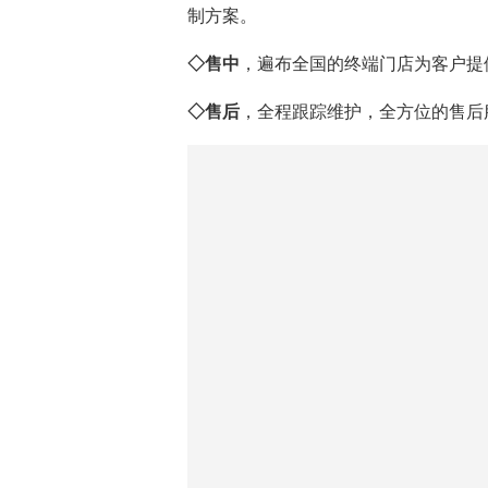
贴心体验
随着智能科技不断延展到家居领
豪轩门窗，科技与人体工程美学精心
上，制造符合市场需求的产品，满足
噪技术型门窗，让岁月静好，生活更具