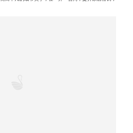
居和安全守护的功能，家居门窗和空间场景恰到好处的结