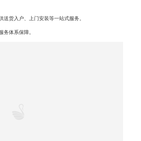
域，让人们更加关注门窗在家居中的人性化应用体验。新
交融，在贴合使用者生活习惯、南北地域环境差异的基础
不同的使用习惯与审美喜好，契合不同家装风格。静音降
质感。